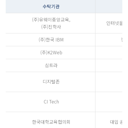
수탁기관
(주)유웨이중앙교육,
인터넷을 
(주)진학사
(주)한국 IBM
전
(주)K2Web
홈
심트라
디지털존
인
CI Tech
온
한국대학교육협의회
대입 공통