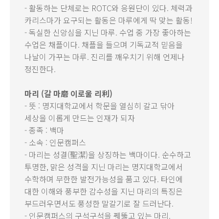
- 활동하는 단체로는 ROTC와 응원단이 있다. 체력과
카리스마가 요구되는 활동은 마루에게 딱 맞는 활동!
- 독실한 신앙심을 지닌 마루. 수업 중 가장 좋아하는
수업은 채플이다. 채플을 들으며 기독교적 믿음을
나날이 가꾸는 마루. 진리를 깨우치기 위해 언제나
정진한다.
마리 (갈 마磨 이로울 리利)
- 뜻 : 명지대학교에서 학문을 열심히 갈고 닦아
세상을 이롭게 만드는 인재가 되자
- 종족 : 백마
- 소속 : 인문캠퍼스
- 마리는 성결(聖潔)을 상징하는 백마이다. 순수하고
투명한, 맑은 성격을 지닌 마리는 명지대학교에서
수학하며 무한한 발전가능성을 품고 있다. 타인에
대한 이해와 풍부한 감수성을 지닌 마리의 특징은
부드러우면서도 풍성한 말갈기로 잘 드러난다.
- 인문캠퍼스의 구석구석을 꿰뚫고 있는 마리.