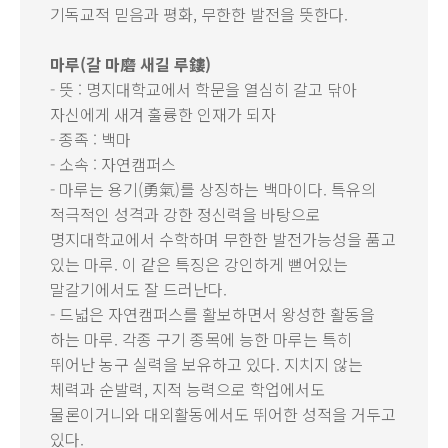
기독교적 믿음과 평화, 무한한 발전을 뜻한다.
마루(갈 마磨 새길 루鏤)
- 뜻 : 명지대학교에서 학문을 열심히 갈고 닦아
자신에게 새겨 훌륭한 인재가 되자
- 종족 : 백마
- 소속 : 자연캠퍼스
- 마루는 용기(勇氣)를 상징하는 백마이다. 특유의
적극적인 성격과 강한 정신력을 바탕으로
명지대학교에서 수학하며 무한한 발전가능성을 품고
있는 마루. 이 같은 특징은 강인하게 뻗어있는
말갈기에서도 잘 드러난다.
- 드넓은 자연캠퍼스를 활보하면서 왕성한 활동을
하는 마루. 각종 구기 종목에 능한 마루는 특히
뛰어난 농구 실력을 보유하고 있다. 지치지 않는
체력과 순발력, 지적 능력으로 학업에서도
물론이거니와 대외활동에서도 뛰어한 성적을 거두고
있다.