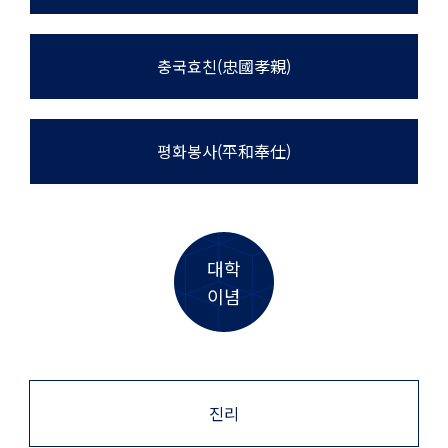
충국효친(忠國孝親)
평화봉사(平和奉仕)
대학
이념
진리