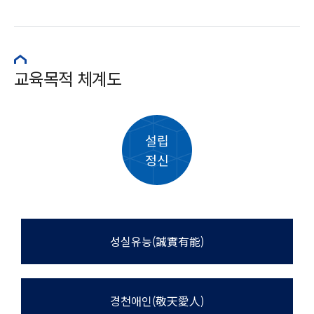
교육목적 체계도
설립
정신
성실유능(誠實有能)
경천애인(敬天愛人)