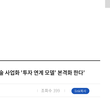
Q&A
(주)
연구윤리 및 보안
구실
단예
부정적
개
온라인신고
부적정신고센터
집행사례
에쓰유씨엔씨
료)
학생인건비신고센터
주식회사
(주)
복스비전
하이스텍이에스
주식회사
 사업화 '투자 연계 모델' 본격화 한다'
조회수
399