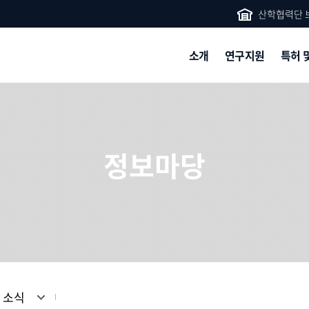
산학협력단 
소개
연구지원
특허 
단장 인사말
연구과제 공모
보
설립목적
기
정보마당
연혁
산
조직도
가
산
외
통계
공
찾아오시는 길
기
명지연구실
연
소
주요연구사업
 소식
(영