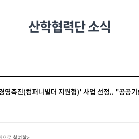
연
소
(자
산학협력단 소식
영촉진(컴퍼니빌더 지원형)' 사업 선정.. "공공기술
관으로 참여함>