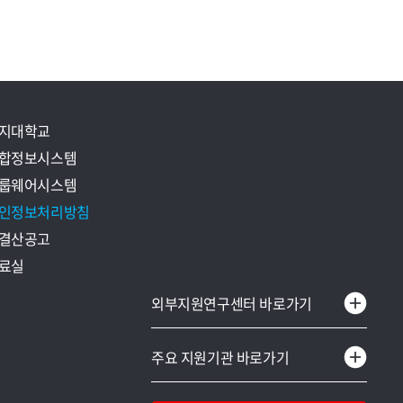
지대학교
합정보시스템
룹웨어시스템
인정보처리방침
결산공고
료실
한옥R&D센터
외부지원연구센터 바로가기
하이브리드구조실험센터
교육부
중소기업산학협력센터
주요 지원기관 바로가기
과학기술정보통신부
용인시어린이급식관리지원센터