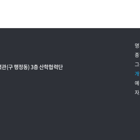
명
종
그
력관(구 행정동) 3층 산학협력단
개
예
자