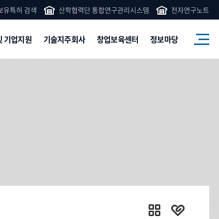
보유특허 검색
산학협력단 통합연구관리시스템
전자연구노트
및 기업지원
기술지주회사
창업보육센터
정보마당
유특허 현황
기술지주회사 개요
창업보육센터 개요
공지사항
NTIS
기타공고
술수요조사
자회사 소개
공지사항 &
산학협력단 소식
주식회사
공지사항
외부공고
엠피스
외부공고
업자문
뉴스레터
주식회사
족회사
정부사업관련규정
학협력단
가족회사
솔라팜
소개
부지원연구센터
주식회사
동기기원
산학협력단 규정집
공동기기원
가족회사
마이크로시스템
소개
술나눔
서식·자료
목록
주식회사
보유장비목록
명지생활건강
예결산 공고
구실
연구기반
(주)
개
활용사업
Q&A
FAQ
드론포월드
상)