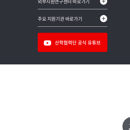
외부지원연구센터 바로가기
하이브리드구조실험센터
교육부
중소기업산학협력센터
주요 지원기관 바로가기
과학기술정보통신부
용인시어린이급식관리지원센터
국방부
IT&제로에너지건축센터
산학협력단 공식 유튜브
국토교통부
식의약소재 생체효능검증센터
해양수산부
천연신기능소재연구센터
농림축산식품부
차세대전력기술연구센터
농촌진흥청
명지-이래AMS 연구개발센터
문화체육관광부
반도체공정진단연구소
보건복지부
스마트모빌리티연구센터
중소벤처기업부
창업보육센터
산업통상자원부
에너지환경융합기술연구센터
환경부
무기재료분석센터