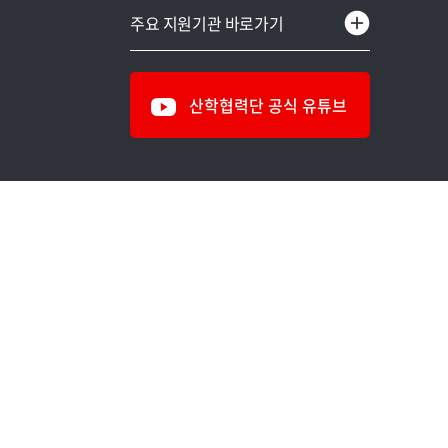
교육부
중소기업산학협력센터
주요 지원기관 바로가기
과학기술정보통신부
용인시어린이급식관리지원센터
국방부
IT&제로에너지건축센터
산학협력단 공식 유튜브
국토교통부
식의약소재 생체효능검증센터
해양수산부
천연신기능소재연구센터
농림축산식품부
차세대전력기술연구센터
농촌진흥청
명지-이래AMS 연구개발센터
문화체육관광부
반도체공정진단연구소
보건복지부
스마트모빌리티연구센터
중소벤처기업부
창업보육센터
산업통상자원부
에너지환경융합기술연구센터
환경부
무기재료분석센터