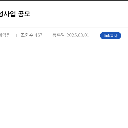
성사업 공모
계약팀
조회수
467
등록일
2025.03.01